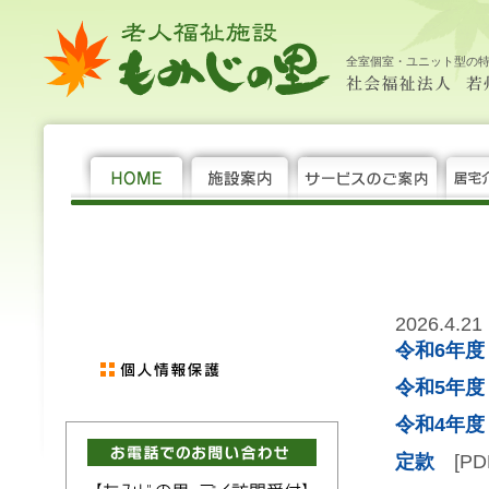
老
新
社
大
中
小
HOME
施
サ
居
年
機
求
新
サ
お
個
社
人
着
会
設
ー
宅
間
関
人
着
イ
問
人
会
福
情
福
案
ビ
介
行
紙
情
情
ト
い
情
福
全室個室・ユニット型の
祉
報
祉
内
ス
護
事
報
報
マ
合
報
祉
施
法
の
支
ッ
わ
保
法
設 も
人 若
ご
援
プ
せ
護
人 若
み
州
案
セ
州
じ
福
内
ン
福
の
祉
タ
祉
里
会
ー
会 老
人
福
祉
施
設 も
み
2026.4.21
じ
令和6年
の
里
令和5年
令和4年
定款
[PD