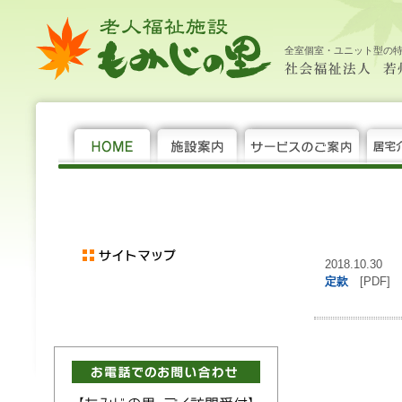
老
新
社
大
中
小
HOME
施
サ
居
年
機
求
新
サ
お
個
社
人
着
会
設
ー
宅
間
関
人
着
イ
問
人
会
福
情
福
案
ビ
介
行
紙
情
情
ト
い
情
福
全室個室・ユニット型の
祉
報
祉
内
ス
護
事
報
報
マ
合
報
祉
施
法
の
支
ッ
わ
保
法
設 も
人 若
ご
援
プ
せ
護
人 若
み
州
案
セ
州
じ
福
内
ン
福
の
祉
タ
祉
里
会
ー
会 老
人
福
祉
施
設 も
み
2018.10.30
じ
定款
[PDF]
の
里