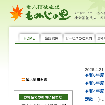
老
新
社
大
中
小
HOME
施
サ
居
年
機
求
新
サ
お
個
社
人
着
会
設
ー
宅
間
関
人
着
イ
問
人
会
福
情
福
案
ビ
介
行
紙
情
情
ト
い
情
福
全室個室・ユニット型の
祉
報
祉
内
ス
護
事
報
報
マ
合
報
祉
施
法
の
支
ッ
わ
保
法
設 も
人 若
ご
援
プ
せ
護
人 若
み
州
案
セ
州
じ
福
内
ン
福
の
祉
タ
祉
里
会
ー
会 老
人
福
祉
施
設 も
み
2026.4.21
じ
令和6年
の
里
令和5年
令和4年
定款
[PD